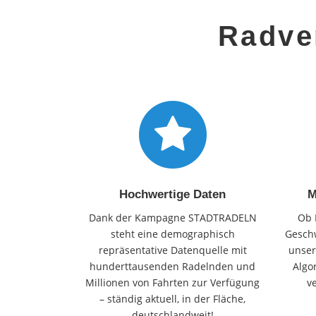
Radve
Hochwertige Daten
M
Dank der Kampagne STADTRADELN
Ob 
steht eine demographisch
Geschw
repräsentative Datenquelle mit
unser
hunderttausenden Radelnden und
Algo
Millionen von Fahrten zur Verfügung
v
– ständig aktuell, in der Fläche,
deutschlandweit!