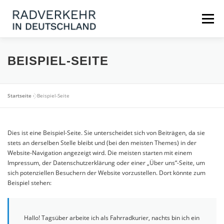
Zum
Inhalt
Menü
springen
NEUIGKEITEN
KONTAKT
FAQ
BEISPIEL-SEITE
MARKTPLATZ / DATENPORTAL
Startseite
»
Beispiel-Seite
Dies ist eine Beispiel-Seite. Sie unterscheidet sich von Beiträgen, da sie
stets an derselben Stelle bleibt und (bei den meisten Themes) in der
Website-Navigation angezeigt wird. Die meisten starten mit einem
Impressum, der Datenschutzerklärung oder einer „Über uns“-Seite, um
sich potenziellen Besuchern der Website vorzustellen. Dort könnte zum
Beispiel stehen:
Hallo! Tagsüber arbeite ich als Fahrradkurier, nachts bin ich ein