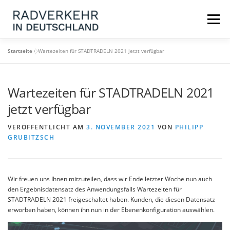
Zum
Inhalt
Menü
springen
Startseite
»
Wartezeiten für STADTRADELN 2021 jetzt verfügbar
NEUIGKEITEN
KONTAKT
FAQ
Wartezeiten für STADTRADELN 2021
MARKTPLATZ / DATENPORTAL
jetzt verfügbar
VERÖFFENTLICHT AM
3. NOVEMBER 2021
VON
PHILIPP
GRUBITZSCH
Wir freuen uns Ihnen mitzuteilen, dass wir Ende letzter Woche nun auch
den Ergebnisdatensatz des Anwendungsfalls Wartezeiten für
STADTRADELN 2021 freigeschaltet haben. Kunden, die diesen Datensatz
erworben haben, können ihn nun in der Ebenenkonfiguration auswählen.