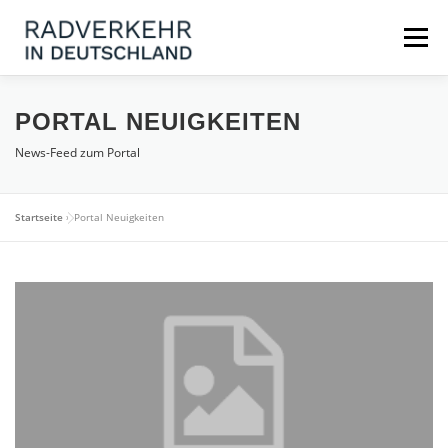
Zum
Inhalt
Menü
springen
NEUIGKEITEN
KONTAKT
FAQ
PORTAL NEUIGKEITEN
News-Feed zum Portal
MARKTPLATZ / DATENPORTAL
Startseite
»
Portal Neuigkeiten